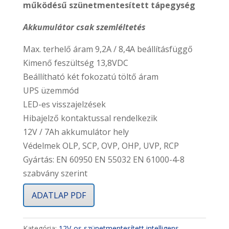
működésű szünetmentesített tápegység
Akkumulátor csak szemléltetés
Max. terhelő áram 9,2A / 8,4A beállításfüggő
Kimenő feszültség 13,8VDC
Beállítható két fokozatú töltő áram
UPS üzemmód
LED-es visszajelzések
Hibajelző kontaktussal rendelkezik
12V / 7Ah akkumulátor hely
Védelmek OLP, SCP, OVP, OHP, UVP, RCP
Gyártás: EN 60950 EN 55032 EN 61000-4-8
szabvány szerint
ADATLAP PDF
Kategória:
12V-os szünetmentesített intelligens