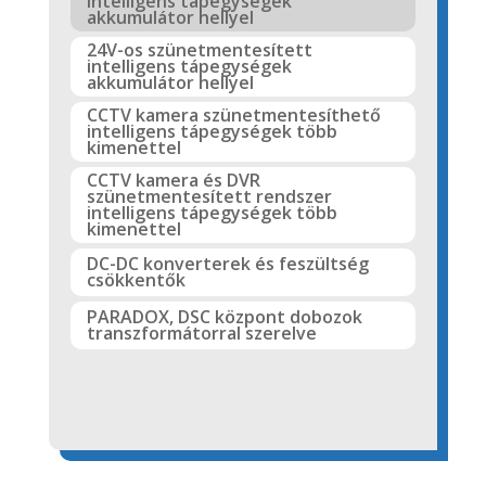
intelligens tápegységek
akkumulátor hellyel
24V-os szünetmentesített
intelligens tápegységek
akkumulátor hellyel
CCTV kamera szünetmentesíthető
intelligens tápegységek több
kimenettel
CCTV kamera és DVR
szünetmentesített rendszer
intelligens tápegységek több
kimenettel
DC-DC konverterek és feszültség
csökkentők
PARADOX, DSC központ dobozok
transzformátorral szerelve