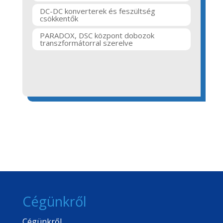
DC-DC konverterek és feszültség
csökkentők
PARADOX, DSC központ dobozok
transzformátorral szerelve
Cégünkről
Cégünkről