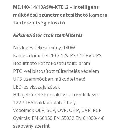
ME.140-14/10ASW-KTEI.2 – intelligens
működésű szünetmentesíthető kamera
tápfeszültség elosztó
Akkumulátor csak szemléltetés
Névleges teljesítmény: 140W
Kamera kimenet: 10 x 12V PS / 13,8V UPS
Beállítható két fokozatú töltő áram
PTC -vel biztosított túlterhelés védelem
UPS üzemmódban működtethető
LED-es visszajelzések
Hibajelző relé kontaktussal rendelkezik
12V / 18Ah akkumulátor hely
Védelmek OLP, SCP, OVP, OHP, UVP, RCP
Gyártás: EN 60950 EN 55032 EN 61000-4-8
szabvány szerint