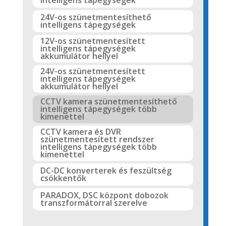
24V-os szünetmentesíthető
intelligens tápegységek
12V-os szünetmentesített
intelligens tápegységek
akkumulátor hellyel
24V-os szünetmentesített
intelligens tápegységek
akkumulátor hellyel
CCTV kamera szünetmentesíthető
intelligens tápegységek több
kimenettel
CCTV kamera és DVR
szünetmentesített rendszer
intelligens tápegységek több
kimenettel
DC-DC konverterek és feszültség
csökkentők
PARADOX, DSC központ dobozok
transzformátorral szerelve