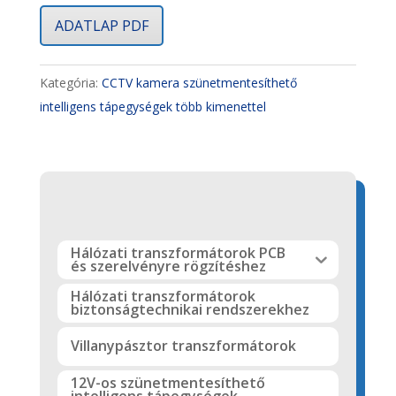
ADATLAP PDF
Kategória:
CCTV kamera szünetmentesíthető
intelligens tápegységek több kimenettel
Hálózati transzformátorok PCB
és szerelvényre rögzítéshez
Hálózati transzformátorok
biztonságtechnikai rendszerekhez
Villanypásztor transzformátorok
12V-os szünetmentesíthető
intelligens tápegységek