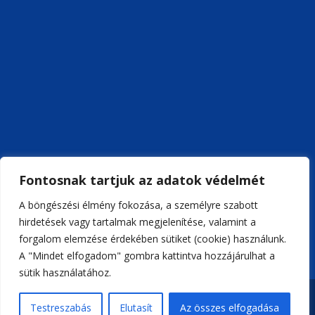
Fontosnak tartjuk az adatok védelmét
A böngészési élmény fokozása, a személyre szabott
hirdetések vagy tartalmak megjelenítése, valamint a
forgalom elemzése érdekében sütiket (cookie) használunk.
A "Mindet elfogadom" gombra kattintva hozzájárulhat a
sütik használatához.
Weboldal készítés
BuilderMedia | MAKRAI
Testreszabás
Elutasít
Az összes elfogadása