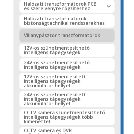
Hálózati transzformátorok PCB
és szerelvényre rögzítéshez
Hálózati transzformátorok
biztonságtechnikai rendszerekhez
Villanypásztor transzformátorok
12V-os szünetmentesíthető
intelligens tápegységek
24V-os szünetmentesíthető
intelligens tápegységek
12V-os szünetmentesített
intelligens tápegységek
akkumulátor hellyel
24V-os szünetmentesített
intelligens tápegységek
akkumulátor hellyel
CCTV kamera szünetmentesíthető
intelligens tápegységek több
kimenettel
CCTV kamera és DVR