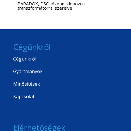
PARADOX, DSC központ dobozok
transzformátorral szerelve
Cégünkről
Cégünkről
Gyártmányok
Minősítések
Kapcsolat
Elérhetőségek