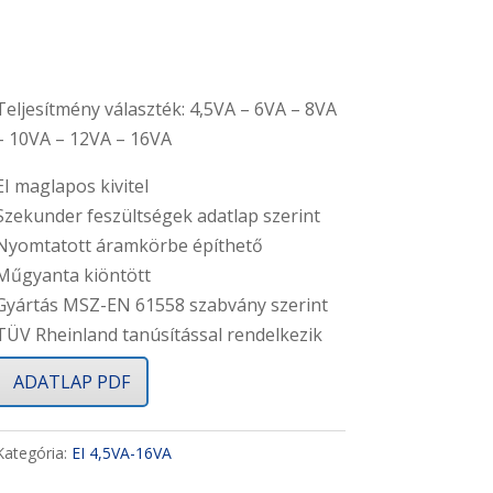
Teljesítmény választék: 4,5VA – 6VA – 8VA
– 10VA – 12VA – 16VA
EI maglapos kivitel
Szekunder feszültségek adatlap szerint
Nyomtatott áramkörbe építhető
Műgyanta kiöntött
Gyártás MSZ-EN 61558 szabvány szerint
TÜV Rheinland tanúsítással rendelkezik
ADATLAP PDF
Kategória:
EI 4,5VA-16VA