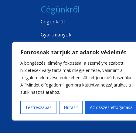
Cégünkről
Cégünkről
Gyártmányok
Minősítések
Fontosnak tartjuk az adatok védelmét
Kapcsolat
A böngészési élmény fokozása, a személyre szabott
hirdetések vagy tartalmak megjelenítése, valamint a
forgalom elemzése érdekében sütiket (cookie) használunk.
A "Mindet elfogadom" gombra kattintva hozzájárulhat a
sütik használatához.
Testreszabás
Elutasít
Az összes elfogadása