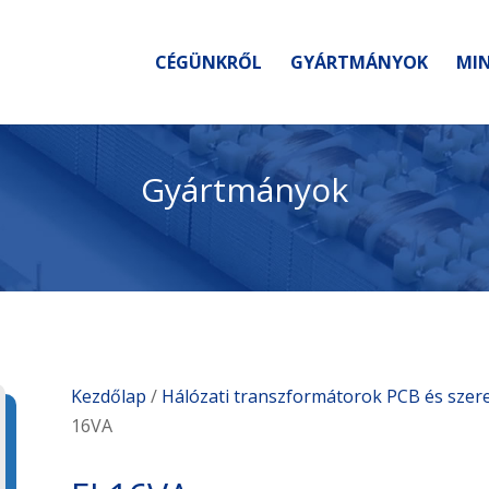
CÉGÜNKRŐL
GYÁRTMÁNYOK
MIN
Gyártmányok
Kezdőlap
/
Hálózati transzformátorok PCB és szer
16VA