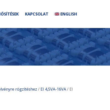
ŐSÍTÉSEK
KAPCSOLAT
ENGLISH
elvényre rögzítéshez
/
EI 4,5VA-16VA
/ EI