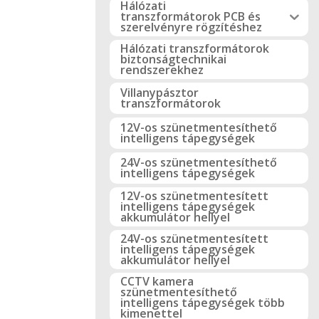
Hálózati
transzformátorok PCB és
szerelvényre rögzítéshez
Hálózati transzformátorok
biztonságtechnikai
rendszerekhez
Villanypásztor
transzformátorok
12V-os szünetmentesíthető
intelligens tápegységek
24V-os szünetmentesíthető
intelligens tápegységek
12V-os szünetmentesített
intelligens tápegységek
akkumulátor hellyel
24V-os szünetmentesített
intelligens tápegységek
akkumulátor hellyel
CCTV kamera
szünetmentesíthető
intelligens tápegységek több
kimenettel